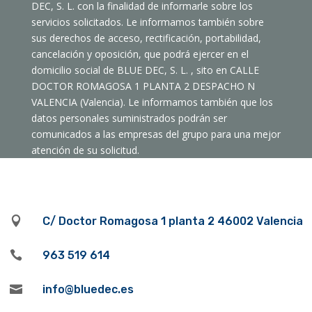
DEC, S. L. con la finalidad de informarle sobre los
servicios solicitados. Le informamos también sobre
sus derechos de acceso, rectificación, portabilidad,
cancelación y oposición, que podrá ejercer en el
domicilio social de BLUE DEC, S. L. , sito en CALLE
DOCTOR ROMAGOSA 1 PLANTA 2 DESPACHO N
VALENCIA (Valencia). Le informamos también que los
datos personales suministrados podrán ser
comunicados a las empresas del grupo para una mejor
atención de su solicitud.

C/ Doctor Romagosa 1 planta 2 46002 Valencia

963 519 614

info@bluedec.es